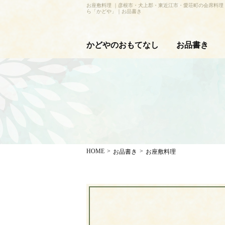
お座敷料理 ｜彦根市・犬上郡・東近江市・愛荘町の会席料理
ら「かどや」｜お品書き
かどやのおもてなし
お品書き
HOME
>
>
お品書き
お座敷料理